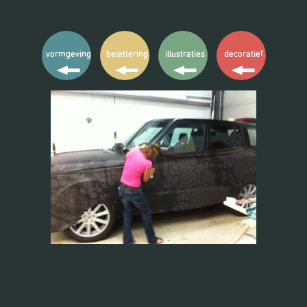
vormgeving
belettering
illustraties
decoratief